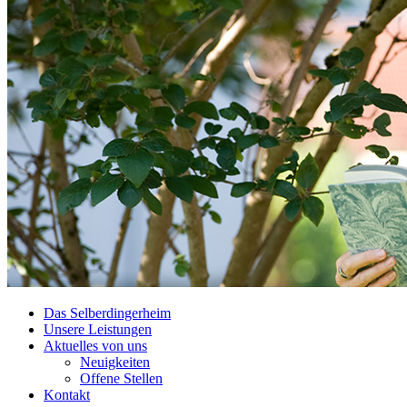
Das Selberdingerheim
Unsere Leistungen
Aktuelles von uns
Neuigkeiten
Offene Stellen
Kontakt