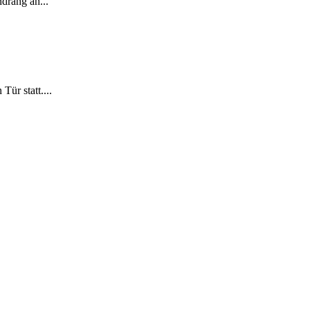
ndrang an...
ür statt....