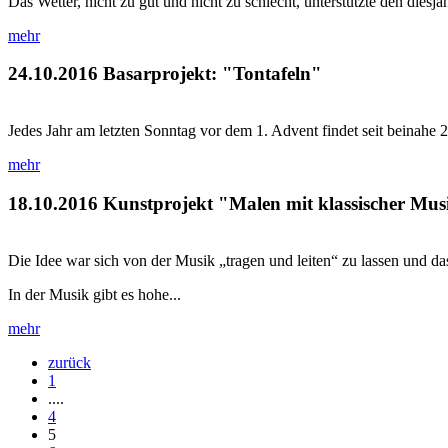
Das Wetter, nicht zu gut und nicht zu schlecht, unterstützte den dies
mehr
24.10.2016
Basarprojekt: "Tontafeln"
Jedes Jahr am letzten Sonntag vor dem 1. Advent findet seit beinahe 
mehr
18.10.2016
Kunstprojekt "Malen mit klassischer Mus
Die Idee war sich von der Musik „tragen und leiten“ zu lassen und das
In der Musik gibt es hohe...
mehr
zurück
1
....
4
5