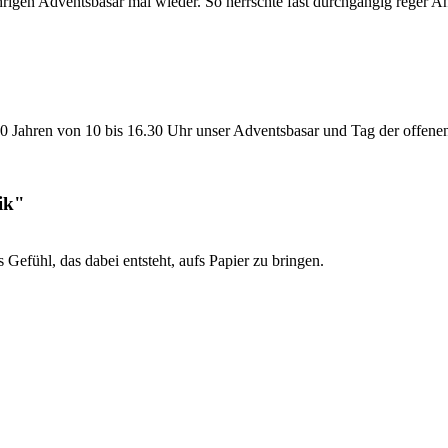
jährigen Adventsbasar mal wieder. So herrschte fast durchgängig reger A
20 Jahren von 10 bis 16.30 Uhr unser Adventsbasar und Tag der offenen T
ik"
 Gefühl, das dabei entsteht, aufs Papier zu bringen.