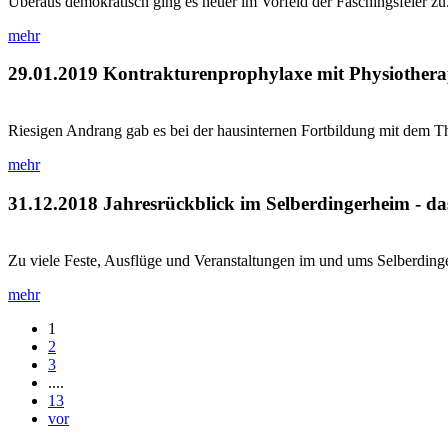
Überaus demokratisch ging es heuer im Vorfeld der Faschingsfeier zu.
mehr
29.01.2019
Kontrakturenprophylaxe mit Physiothera
Riesigen Andrang gab es bei der hausinternen Fortbildung mit dem T
mehr
31.12.2018
Jahresrückblick im Selberdingerheim - da
Zu viele Feste, Ausflüge und Veranstaltungen im und ums Selberdingerh
mehr
1
2
3
....
13
vor