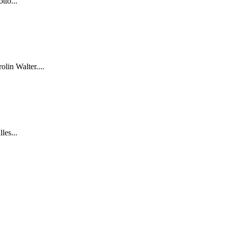
tto...
lin Walter....
les...