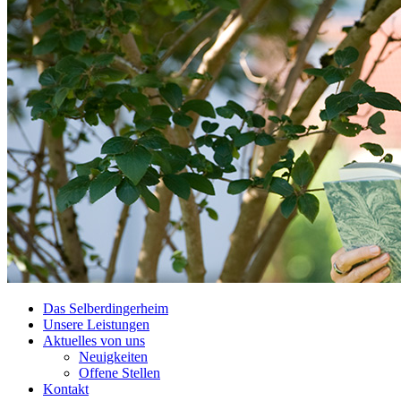
Das Selberdingerheim
Unsere Leistungen
Aktuelles von uns
Neuigkeiten
Offene Stellen
Kontakt