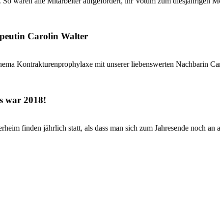
 So waren alle Mitarbeiter aufgefordert, ihr Votum zum diesjährigen Mo
peutin Carolin Walter
hema Kontrakturenprophylaxe mit unserer liebenswerten Nachbarin Caro
s war 2018!
eim finden jährlich statt, als dass man sich zum Jahresende noch an al