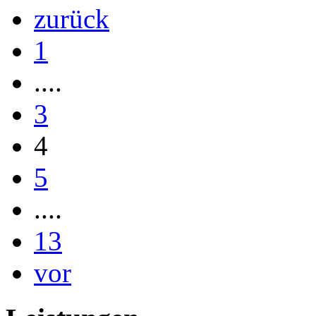
zurück
1
....
3
4
5
....
13
vor