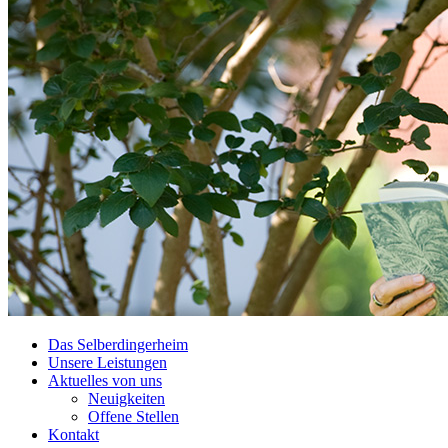
Das Selberdingerheim
Unsere Leistungen
Aktuelles von uns
Neuigkeiten
Offene Stellen
Kontakt