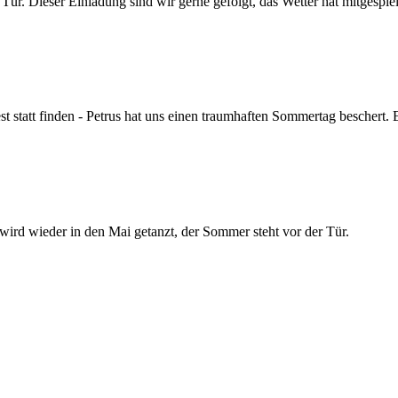
r. Dieser Einladung sind wir gerne gefolgt, das Wetter hat mitgespielt
 statt finden - Petrus hat uns einen traumhaften Sommertag beschert. 
 wird wieder in den Mai getanzt, der Sommer steht vor der Tür.