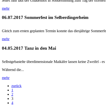
Jedes Jahr lädt der Gnadenhof in Sondermoning zum Tag der offenen Tü
mehr
06.07.2017
Sommerfest im Selberdingerheim
Gleich zum ersten geplanten Termin konnte das diesjährige Sommerfest
mehr
04.05.2017
Tanz in den Mai
Selbstgebastelte überdimensionale Maikäfer lassen keine Zweifel - es
Während die...
mehr
zurück
1
2
3
4