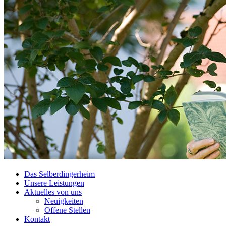
Das Selberdingerheim
Unsere Leistungen
Aktuelles von uns
Neuigkeiten
Offene Stellen
Kontakt