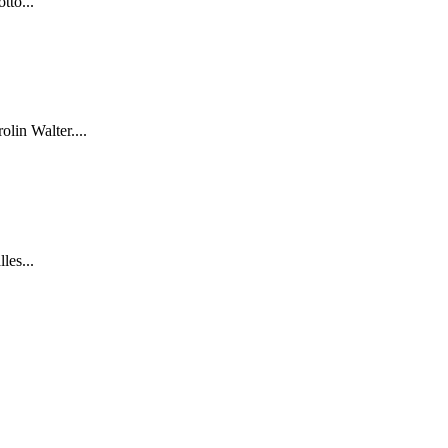
tto...
lin Walter....
les...