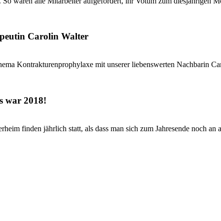
 So waren alle Mitarbeiter aufgefordert, ihr Votum zum diesjährigen Mo
peutin Carolin Walter
hema Kontrakturenprophylaxe mit unserer liebenswerten Nachbarin Caro
s war 2018!
eim finden jährlich statt, als dass man sich zum Jahresende noch an al