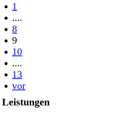
1
....
8
9
10
....
13
vor
Leistungen