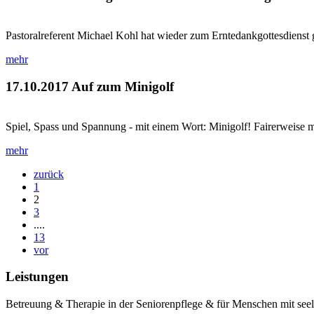
Pastoralreferent Michael Kohl hat wieder zum Erntedankgottesdienst 
mehr
17.10.2017
Auf zum Minigolf
Spiel, Spass und Spannung - mit einem Wort: Minigolf! Fairerweise mu
mehr
zurück
1
2
3
....
13
vor
Leistungen
Betreuung & Therapie in der Seniorenpflege & für Menschen mit see