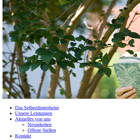
Das Selberdingerheim
Unsere Leistungen
Aktuelles von uns
Neuigkeiten
Offene Stellen
Kontakt