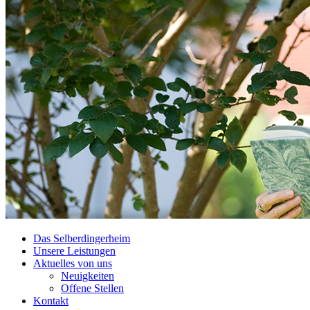
Das Selberdingerheim
Unsere Leistungen
Aktuelles von uns
Neuigkeiten
Offene Stellen
Kontakt