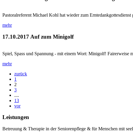
Pastoralreferent Michael Kohl hat wieder zum Erntedankgottesdienst 
mehr
17.10.2017
Auf zum Minigolf
Spiel, Spass und Spannung - mit einem Wort: Minigolf! Fairerweise mu
mehr
zurück
1
2
3
....
13
vor
Leistungen
Betreuung & Therapie in der Seniorenpflege & für Menschen mit see