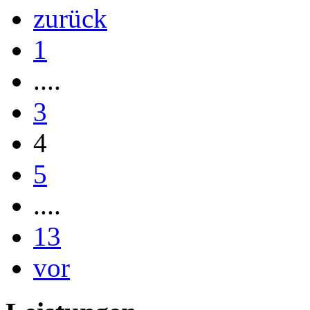
zurück
1
....
3
4
5
....
13
vor