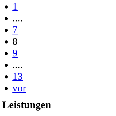
1
....
7
8
9
....
13
vor
Leistungen