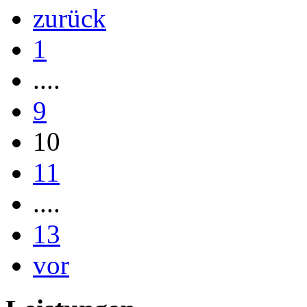
zurück
1
....
9
10
11
....
13
vor