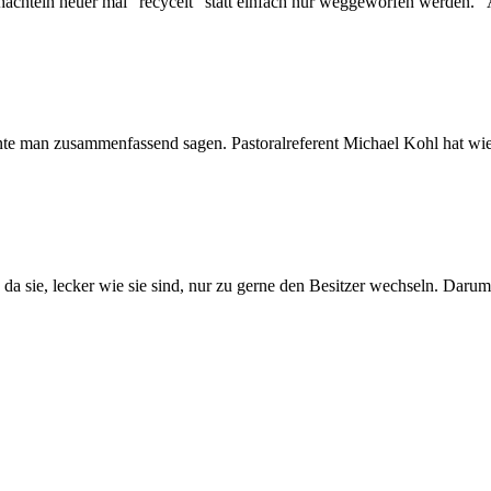
hachteln heuer mal "recycelt" statt einfach nur weggeworfen werden. "
e man zusammenfassend sagen. Pastoralreferent Michael Kohl hat wied
 da sie, lecker wie sie sind, nur zu gerne den Besitzer wechseln. Darum