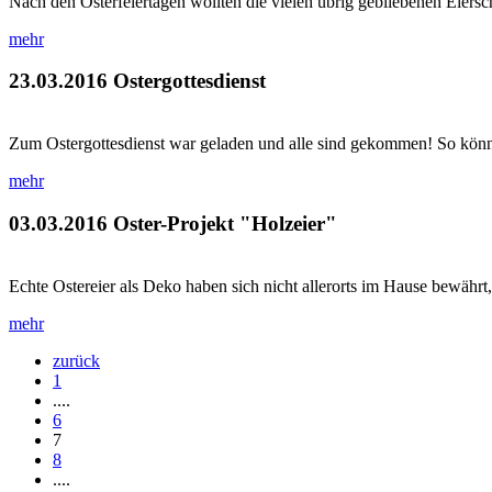
Nach den Osterfeiertagen wollten die vielen übrig gebliebenen Eiersc
mehr
23.03.2016
Ostergottesdienst
Zum Ostergottesdienst war geladen und alle sind gekommen! So könnt
mehr
03.03.2016
Oster-Projekt "Holzeier"
Echte Ostereier als Deko haben sich nicht allerorts im Hause bewährt,
mehr
zurück
1
....
6
7
8
....