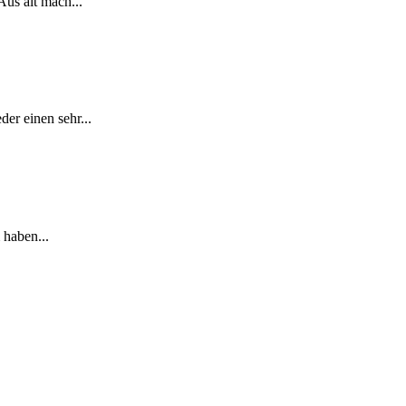
Aus alt mach...
er einen sehr...
 haben...