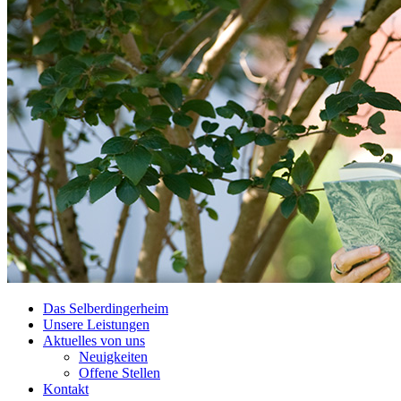
Das Selberdingerheim
Unsere Leistungen
Aktuelles von uns
Neuigkeiten
Offene Stellen
Kontakt