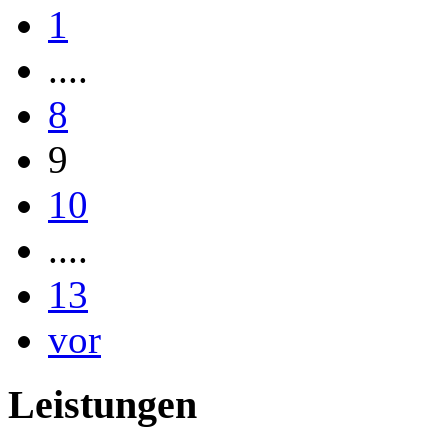
1
....
8
9
10
....
13
vor
Leistungen