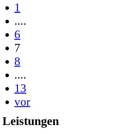
1
....
6
7
8
....
13
vor
Leistungen