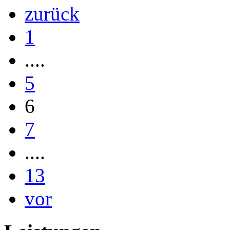
zurück
1
....
5
6
7
....
13
vor