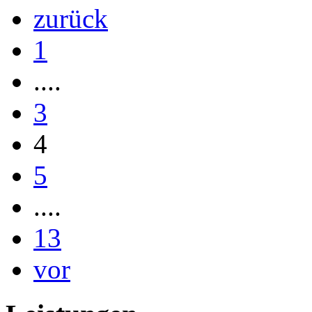
zurück
1
....
3
4
5
....
13
vor