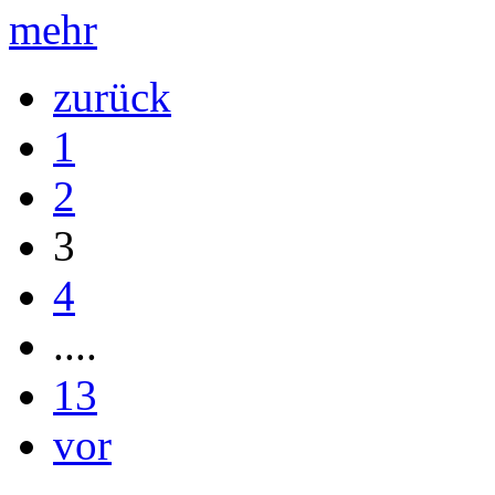
mehr
zurück
1
2
3
4
....
13
vor