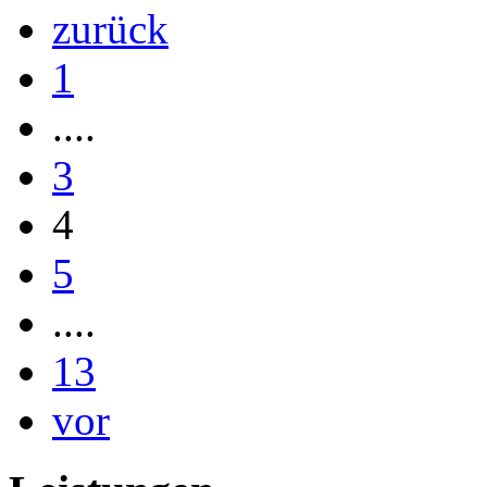
zurück
1
....
3
4
5
....
13
vor