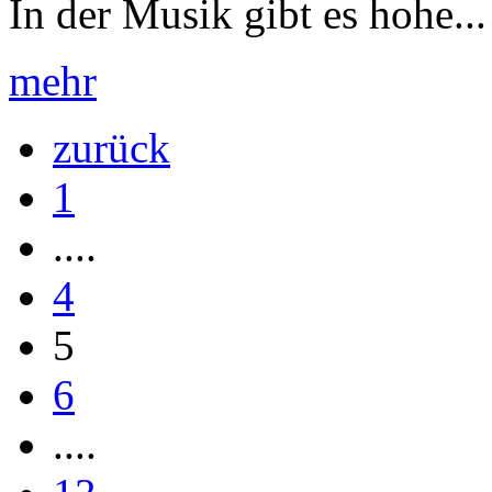
In der Musik gibt es hohe...
mehr
zurück
1
....
4
5
6
....