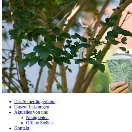
Das Selberdingerheim
Unsere Leistungen
Aktuelles von uns
Neuigkeiten
Offene Stellen
Kontakt