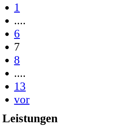
1
....
6
7
8
....
13
vor
Leistungen