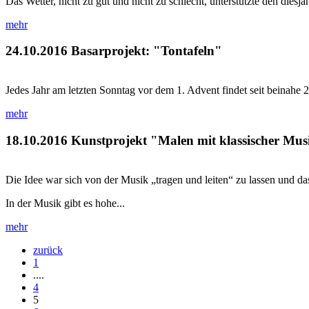
Das Wetter, nicht zu gut und nicht zu schlecht, unterstützte den dies
mehr
24.10.2016
Basarprojekt: "Tontafeln"
Jedes Jahr am letzten Sonntag vor dem 1. Advent findet seit beinahe 
mehr
18.10.2016
Kunstprojekt "Malen mit klassischer Mus
Die Idee war sich von der Musik „tragen und leiten“ zu lassen und das
In der Musik gibt es hohe...
mehr
zurück
1
....
4
5