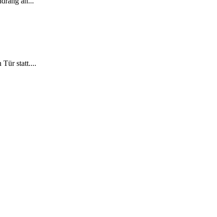
ndrang an...
ür statt....