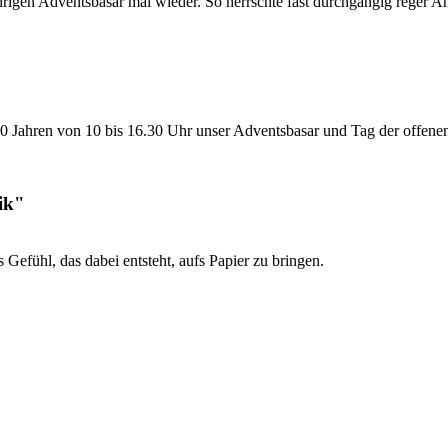
jährigen Adventsbasar mal wieder. So herrschte fast durchgängig reger A
20 Jahren von 10 bis 16.30 Uhr unser Adventsbasar und Tag der offenen T
ik"
 Gefühl, das dabei entsteht, aufs Papier zu bringen.