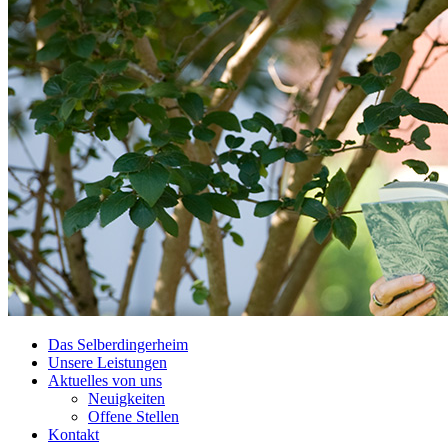
Das Selberdingerheim
Unsere Leistungen
Aktuelles von uns
Neuigkeiten
Offene Stellen
Kontakt