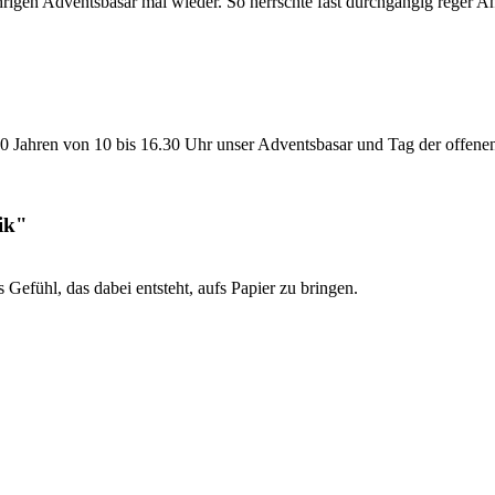
jährigen Adventsbasar mal wieder. So herrschte fast durchgängig reger A
20 Jahren von 10 bis 16.30 Uhr unser Adventsbasar und Tag der offenen T
ik"
 Gefühl, das dabei entsteht, aufs Papier zu bringen.