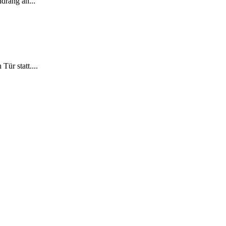
ndrang an...
ür statt....