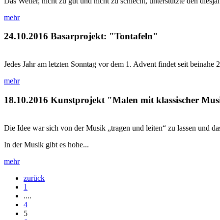
Das Wetter, nicht zu gut und nicht zu schlecht, unterstützte den dies
mehr
24.10.2016
Basarprojekt: "Tontafeln"
Jedes Jahr am letzten Sonntag vor dem 1. Advent findet seit beinahe 
mehr
18.10.2016
Kunstprojekt "Malen mit klassischer Mus
Die Idee war sich von der Musik „tragen und leiten“ zu lassen und das
In der Musik gibt es hohe...
mehr
zurück
1
....
4
5