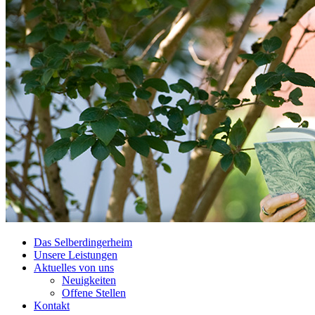
Das Selberdingerheim
Unsere Leistungen
Aktuelles von uns
Neuigkeiten
Offene Stellen
Kontakt