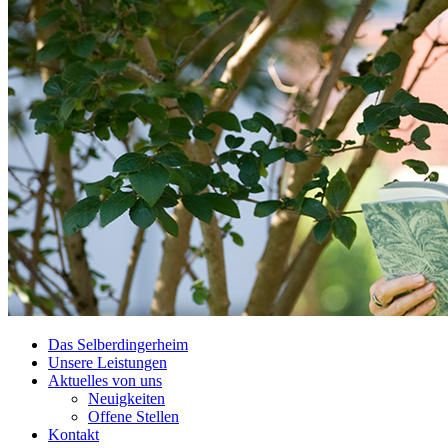
Das Selberdingerheim
Unsere Leistungen
Aktuelles von uns
Neuigkeiten
Offene Stellen
Kontakt