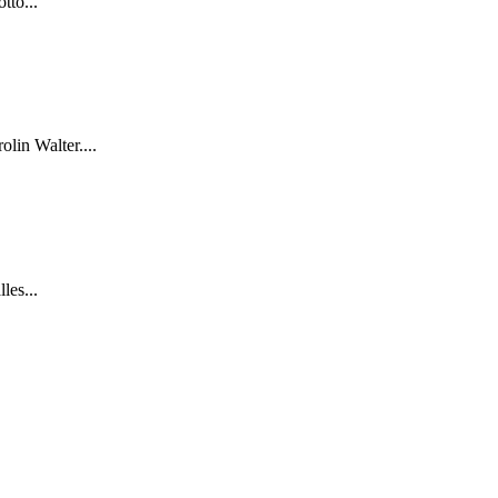
tto...
lin Walter....
les...