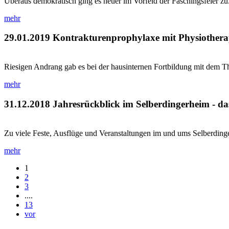
Überaus demokratisch ging es heuer im Vorfeld der Faschingsfeier zu.
mehr
29.01.2019
Kontrakturenprophylaxe mit Physiothera
Riesigen Andrang gab es bei der hausinternen Fortbildung mit dem T
mehr
31.12.2018
Jahresrückblick im Selberdingerheim - da
Zu viele Feste, Ausflüge und Veranstaltungen im und ums Selberdingerh
mehr
1
2
3
....
13
vor