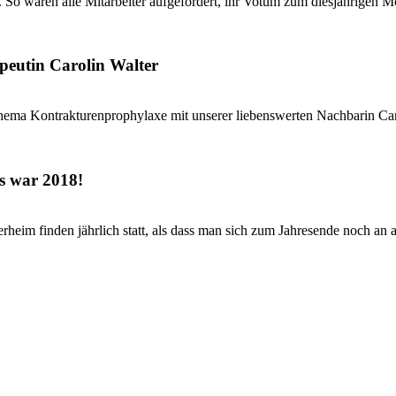
 So waren alle Mitarbeiter aufgefordert, ihr Votum zum diesjährigen Mo
peutin Carolin Walter
hema Kontrakturenprophylaxe mit unserer liebenswerten Nachbarin Caro
s war 2018!
eim finden jährlich statt, als dass man sich zum Jahresende noch an al