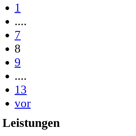
1
....
7
8
9
....
13
vor
Leistungen