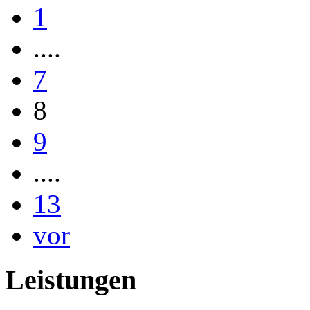
1
....
7
8
9
....
13
vor
Leistungen