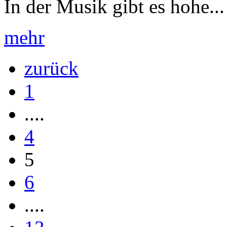
In der Musik gibt es hohe...
mehr
zurück
1
....
4
5
6
....