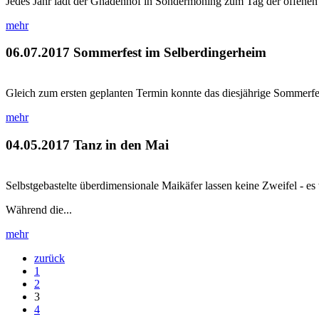
Jedes Jahr lädt der Gnadenhof in Sondermoning zum Tag der offenen Tü
mehr
06.07.2017
Sommerfest im Selberdingerheim
Gleich zum ersten geplanten Termin konnte das diesjährige Sommerfest
mehr
04.05.2017
Tanz in den Mai
Selbstgebastelte überdimensionale Maikäfer lassen keine Zweifel - es
Während die...
mehr
zurück
1
2
3
4