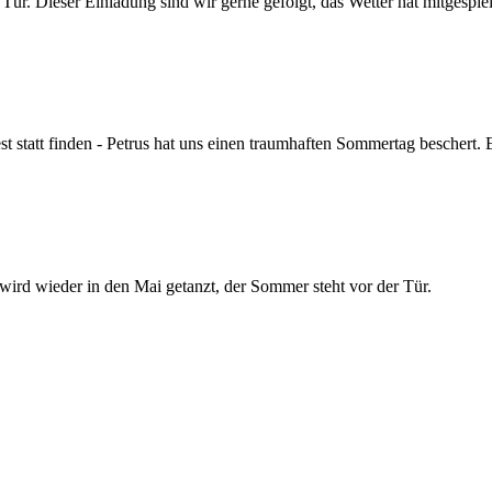
r. Dieser Einladung sind wir gerne gefolgt, das Wetter hat mitgespielt
 statt finden - Petrus hat uns einen traumhaften Sommertag beschert. 
 wird wieder in den Mai getanzt, der Sommer steht vor der Tür.