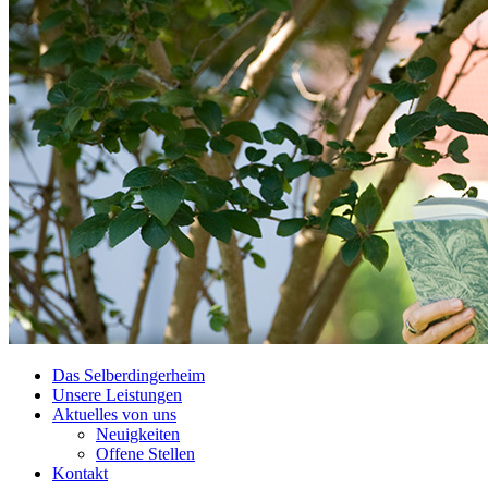
Das Selberdingerheim
Unsere Leistungen
Aktuelles von uns
Neuigkeiten
Offene Stellen
Kontakt