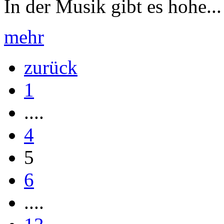
In der Musik gibt es hohe...
mehr
zurück
1
....
4
5
6
....