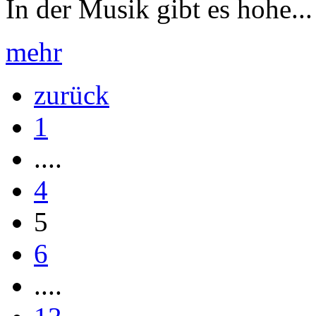
In der Musik gibt es hohe...
mehr
zurück
1
....
4
5
6
....