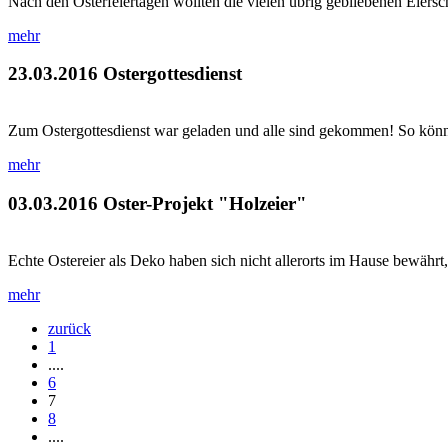
Nach den Osterfeiertagen wollten die vielen übrig gebliebenen Eiersc
mehr
23.03.2016
Ostergottesdienst
Zum Ostergottesdienst war geladen und alle sind gekommen! So könnt
mehr
03.03.2016
Oster-Projekt "Holzeier"
Echte Ostereier als Deko haben sich nicht allerorts im Hause bewährt,
mehr
zurück
1
....
6
7
8
....