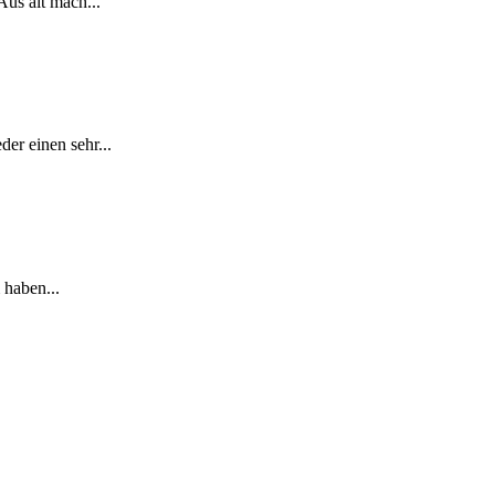
Aus alt mach...
er einen sehr...
 haben...