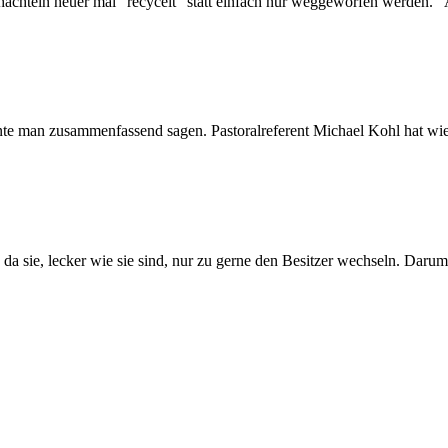
hachteln heuer mal "recycelt" statt einfach nur weggeworfen werden. "
e man zusammenfassend sagen. Pastoralreferent Michael Kohl hat wied
 da sie, lecker wie sie sind, nur zu gerne den Besitzer wechseln. Darum