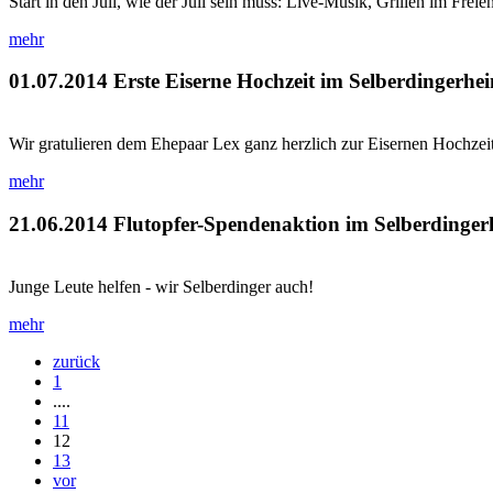
Start in den Juli, wie der Juli sein muss: Live-Musik, Grillen im Fre
mehr
01.07.2014
Erste Eiserne Hochzeit im Selberdingerhe
Wir gratulieren dem Ehepaar Lex ganz herzlich zur Eisernen Hochzeit!
mehr
21.06.2014
Flutopfer-Spendenaktion im Selberdinge
Junge Leute helfen - wir Selberdinger auch!
mehr
zurück
1
....
11
12
13
vor