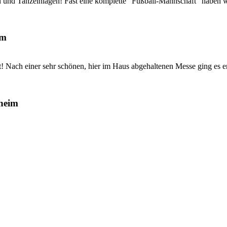
ien und Tanzeinlagen! Fast eine komplette "Fußball-Mannschaft" haben wi
im
 Nach einer sehr schönen, hier im Haus abgehaltenen Messe ging es ers
rheim