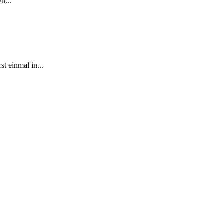
r...
t einmal in...