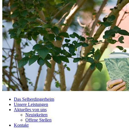
Das Selberdingerheim
Unsere Leistungen
Aktuelles von uns
Neuigkeiten
Offene Stellen
Kontakt