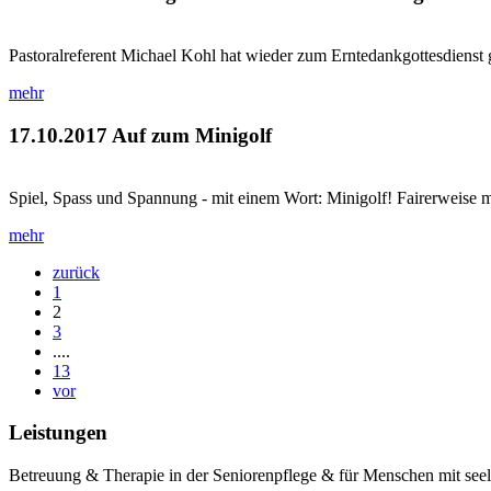
Pastoralreferent Michael Kohl hat wieder zum Erntedankgottesdienst 
mehr
17.10.2017
Auf zum Minigolf
Spiel, Spass und Spannung - mit einem Wort: Minigolf! Fairerweise mu
mehr
zurück
1
2
3
....
13
vor
Leistungen
Betreuung & Therapie in der Seniorenpflege & für Menschen mit see