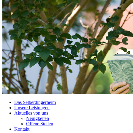
Das Selberdingerheim
Unsere Leistungen
Aktuelles von uns
Neuigkeiten
Offene Stellen
Kontakt