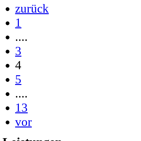
zurück
1
....
3
4
5
....
13
vor