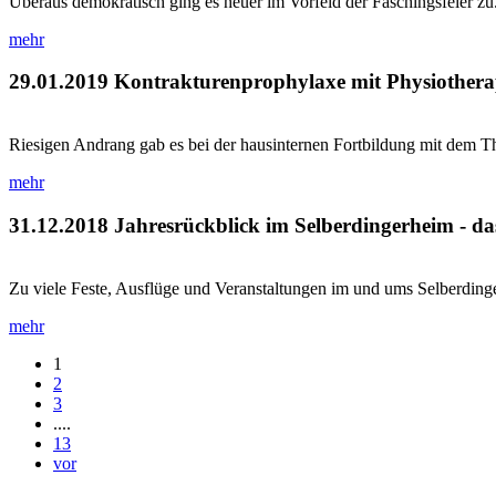
Überaus demokratisch ging es heuer im Vorfeld der Faschingsfeier zu.
mehr
29.01.2019
Kontrakturenprophylaxe mit Physiothera
Riesigen Andrang gab es bei der hausinternen Fortbildung mit dem T
mehr
31.12.2018
Jahresrückblick im Selberdingerheim - da
Zu viele Feste, Ausflüge und Veranstaltungen im und ums Selberdingerh
mehr
1
2
3
....
13
vor