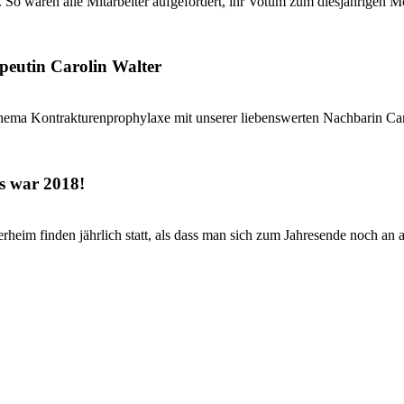
 So waren alle Mitarbeiter aufgefordert, ihr Votum zum diesjährigen Mo
peutin Carolin Walter
hema Kontrakturenprophylaxe mit unserer liebenswerten Nachbarin Caro
s war 2018!
eim finden jährlich statt, als dass man sich zum Jahresende noch an al