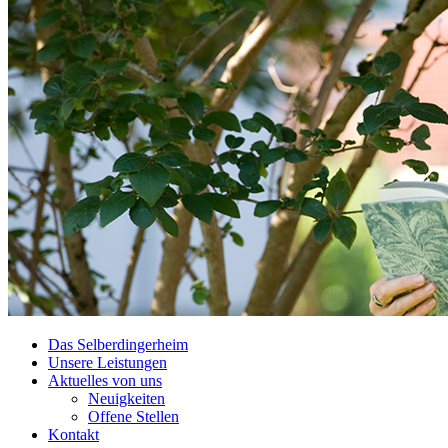
Das Selberdingerheim
Unsere Leistungen
Aktuelles von uns
Neuigkeiten
Offene Stellen
Kontakt