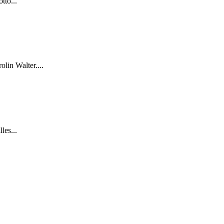
tto...
lin Walter....
les...