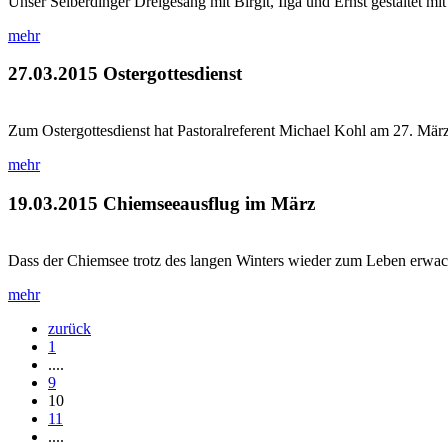
Unser Selberdinger Dreigesang mit Birgit, Ilga und Ernst gestaltet mit
mehr
27.03.2015
Ostergottesdienst
Zum Ostergottesdienst hat Pastoralreferent Michael Kohl am 27. Mär
mehr
19.03.2015
Chiemseeausflug im März
Dass der Chiemsee trotz des langen Winters wieder zum Leben erwach
mehr
zurück
1
....
9
10
11
....