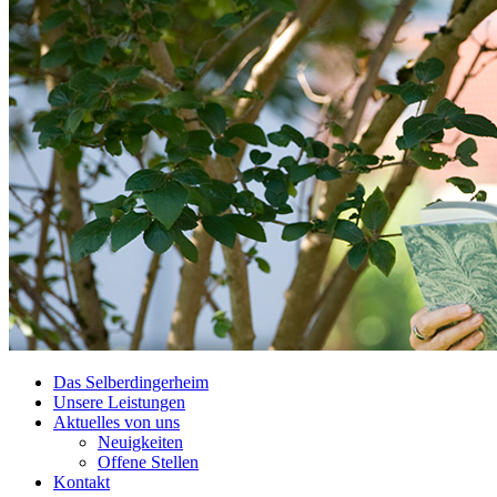
Das Selberdingerheim
Unsere Leistungen
Aktuelles von uns
Neuigkeiten
Offene Stellen
Kontakt