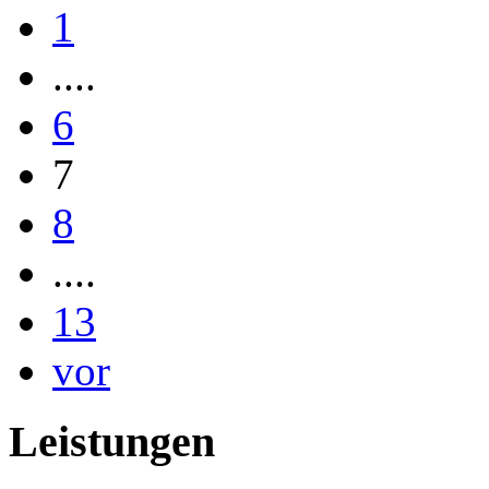
1
....
6
7
8
....
13
vor
Leistungen