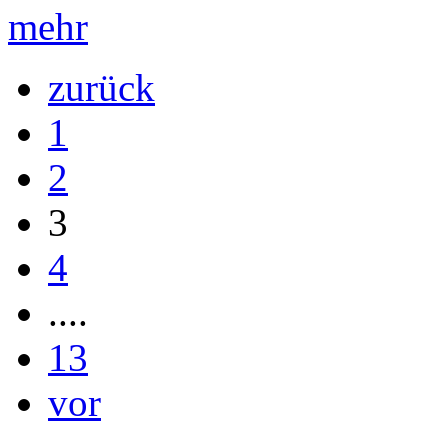
mehr
zurück
1
2
3
4
....
13
vor