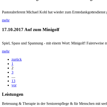
Pastoralreferent Michael Kohl hat wieder zum Erntedankgottesdienst 
mehr
17.10.2017
Auf zum Minigolf
Spiel, Spass und Spannung - mit einem Wort: Minigolf! Fairerweise mu
mehr
zurück
1
2
3
....
13
vor
Leistungen
Betreuung & Therapie in der Seniorenpflege & für Menschen mit see