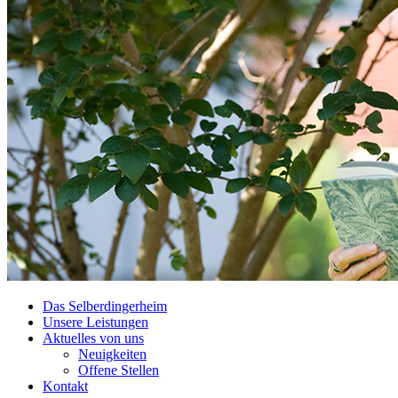
Das Selberdingerheim
Unsere Leistungen
Aktuelles von uns
Neuigkeiten
Offene Stellen
Kontakt