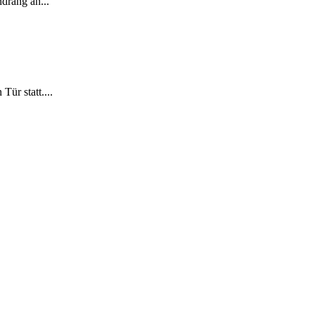
ndrang an...
ür statt....