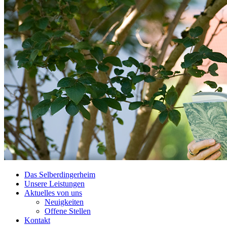
Das Selberdingerheim
Unsere Leistungen
Aktuelles von uns
Neuigkeiten
Offene Stellen
Kontakt