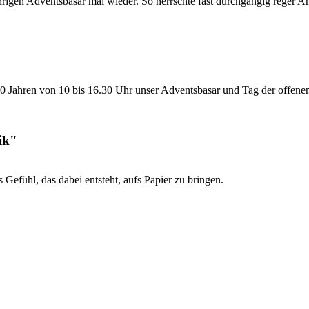
jährigen Adventsbasar mal wieder. So herrschte fast durchgängig reger A
20 Jahren von 10 bis 16.30 Uhr unser Adventsbasar und Tag der offenen T
ik"
 Gefühl, das dabei entsteht, aufs Papier zu bringen.