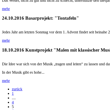
Das Wetter, nicht zu gut und nicht zu schlecht, unterstützte den dies
mehr
24.10.2016
Basarprojekt: "Tontafeln"
Jedes Jahr am letzten Sonntag vor dem 1. Advent findet seit beinahe 
mehr
18.10.2016
Kunstprojekt "Malen mit klassischer Mus
Die Idee war sich von der Musik „tragen und leiten“ zu lassen und das
In der Musik gibt es hohe...
mehr
zurück
1
....
4
5