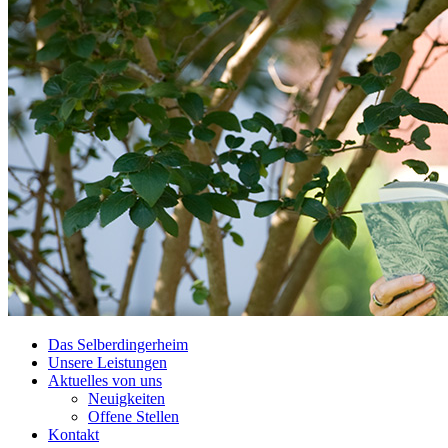
Das Selberdingerheim
Unsere Leistungen
Aktuelles von uns
Neuigkeiten
Offene Stellen
Kontakt