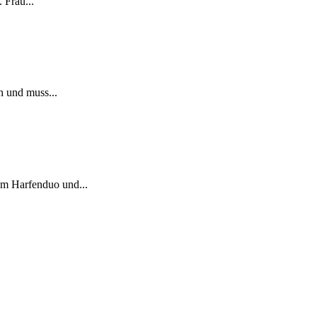
 Frau...
n und muss...
em Harfenduo und...