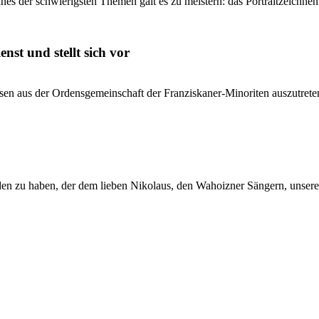
es der schwierigsten Themen galt es zu meistern: das Portraitzeichnen.
nst und stellt sich vor
ssen aus der Ordensgemeinschaft der Franziskaner-Minoriten auszutrete
en zu haben, der dem lieben Nikolaus, den Wahoizner Sängern, unser