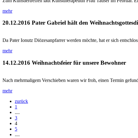
Zum Künstlertreffen lädt Kunsttherapeutin Frau Tauser im Februar. Ein
mehr
20.12.2016
Pater Gabriel hält den Weihnachtsgottesdie
Da Pater Ionutz Diözesanpfarrer werden möchte, hat er sich entschlo
mehr
14.12.2016
Weihnachtsfeier für unsere Bewohner
Nach mehrmaligem Verschieben waren wir froh, einen Termin gefund
mehr
zurück
1
....
3
4
5
....