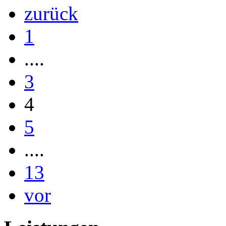
zurück
1
....
3
4
5
....
13
vor