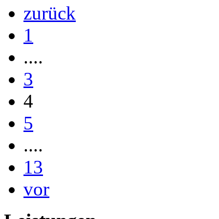
zurück
1
....
3
4
5
....
13
vor