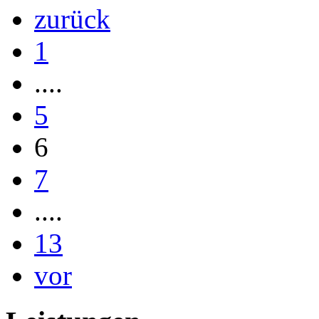
zurück
1
....
5
6
7
....
13
vor