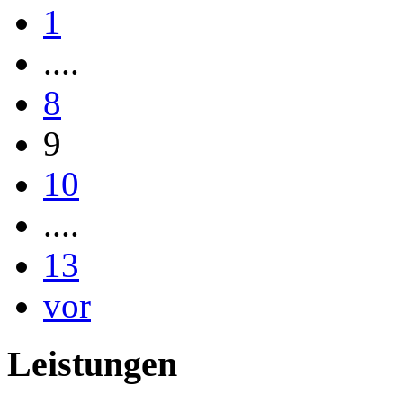
1
....
8
9
10
....
13
vor
Leistungen