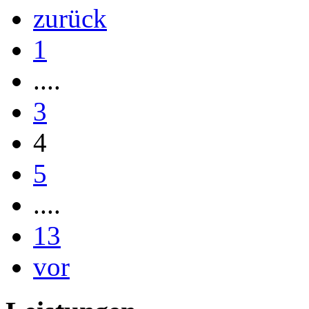
zurück
1
....
3
4
5
....
13
vor