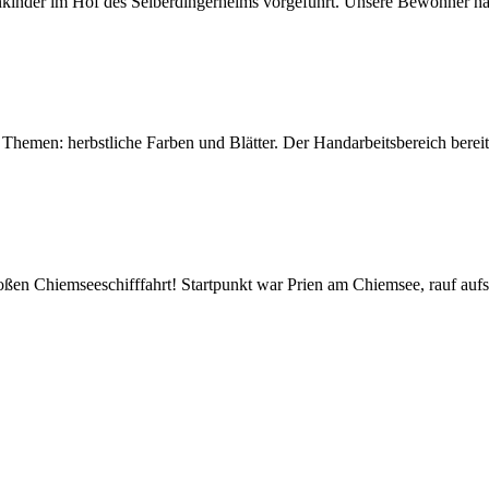
nkinder im Hof des Selberdingerheims vorgeführt. Unsere Bewohner hatt
hemen: herbstliche Farben und Blätter. Der Handarbeitsbereich bereite
ßen Chiemseeschifffahrt! Startpunkt war Prien am Chiemsee, rauf aufs 