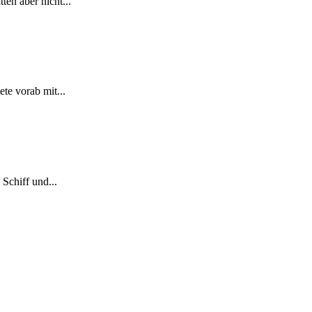
en aber nicht...
te vorab mit...
Schiff und...