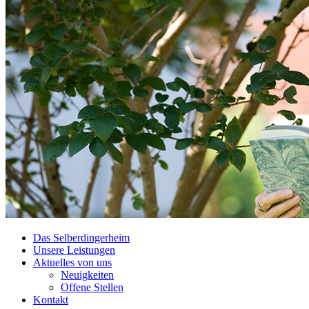
Das Selberdingerheim
Unsere Leistungen
Aktuelles von uns
Neuigkeiten
Offene Stellen
Kontakt