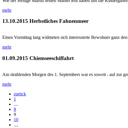
Wie der Heilige Martin seinen Mantel teilt haben uns die Kindergarte
mehr
13.10.2015
Herbstliches Fahnenmeer
Einen Vormittag lang widmeten sich interessierte Bewohner ganz den T
mehr
01.09.2015
Chiemseeschiffahrt
Am strahlenden Morgen des 1. Septembers war es soweit - auf zur gro
mehr
zurück
1
....
8
9
10
....