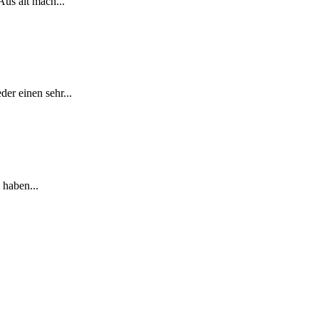
Aus alt mach...
er einen sehr...
 haben...