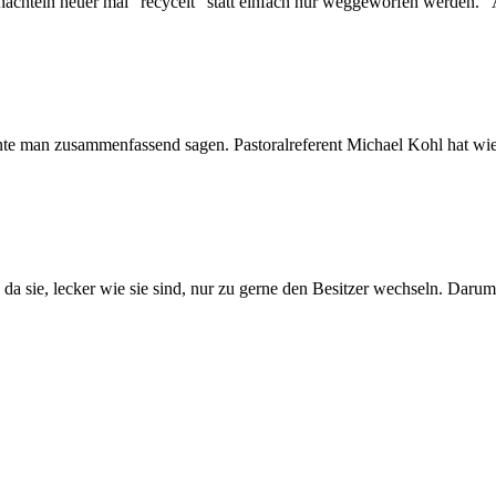
hachteln heuer mal "recycelt" statt einfach nur weggeworfen werden. "
e man zusammenfassend sagen. Pastoralreferent Michael Kohl hat wied
 da sie, lecker wie sie sind, nur zu gerne den Besitzer wechseln. Darum