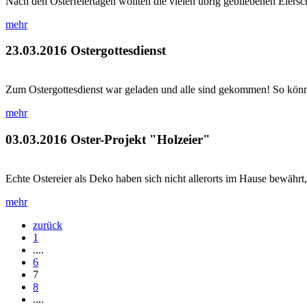
Nach den Osterfeiertagen wollten die vielen übrig gebliebenen Eiersc
mehr
23.03.2016
Ostergottesdienst
Zum Ostergottesdienst war geladen und alle sind gekommen! So könnt
mehr
03.03.2016
Oster-Projekt "Holzeier"
Echte Ostereier als Deko haben sich nicht allerorts im Hause bewährt,
mehr
zurück
1
....
6
7
8
....