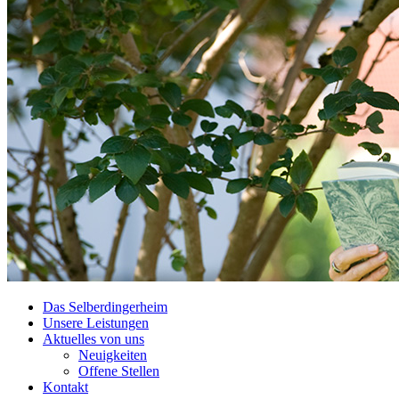
Das Selberdingerheim
Unsere Leistungen
Aktuelles von uns
Neuigkeiten
Offene Stellen
Kontakt