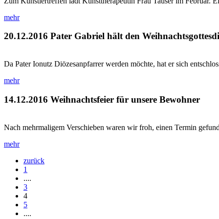
Zum Künstlertreffen lädt Kunsttherapeutin Frau Tauser im Februar. Ein
mehr
20.12.2016
Pater Gabriel hält den Weihnachtsgottesdie
Da Pater Ionutz Diözesanpfarrer werden möchte, hat er sich entschlo
mehr
14.12.2016
Weihnachtsfeier für unsere Bewohner
Nach mehrmaligem Verschieben waren wir froh, einen Termin gefund
mehr
zurück
1
....
3
4
5
....