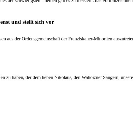
es der schwierigsten Themen galt es zu meistern: das Portraitzeichnen.
nst und stellt sich vor
ssen aus der Ordensgemeinschaft der Franziskaner-Minoriten auszutrete
en zu haben, der dem lieben Nikolaus, den Wahoizner Sängern, unser