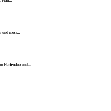
 Frau...
n und muss...
em Harfenduo und...