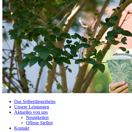
Das Selberdingerheim
Unsere Leistungen
Aktuelles von uns
Neuigkeiten
Offene Stellen
Kontakt