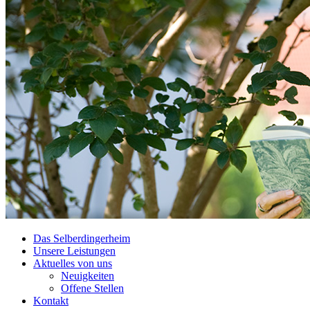
Das Selberdingerheim
Unsere Leistungen
Aktuelles von uns
Neuigkeiten
Offene Stellen
Kontakt